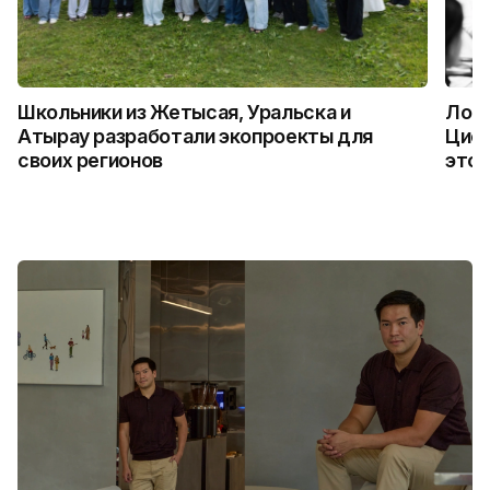
Школьники из Жетысая, Уральска и
Логи
Атырау разработали экопроекты для
Цифр
своих регионов
это 