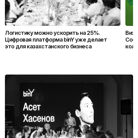
Логистику можно ускорить на 25%.
Визу
Цифровая платформа binY уже делает
Coca
это для казахстанского бизнеса
колл