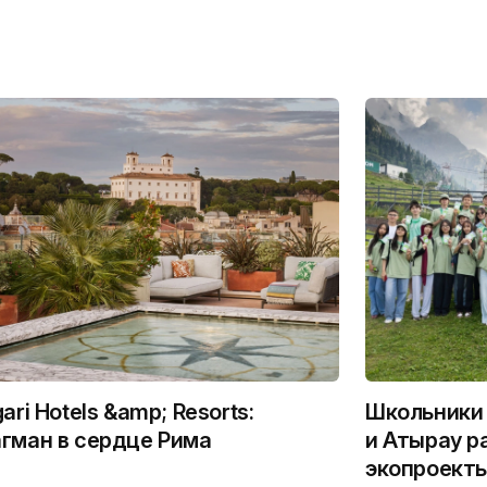
gari Hotels &amp; Resorts:
Школьники 
гман в сердце Рима
и Атырау р
экопроекты