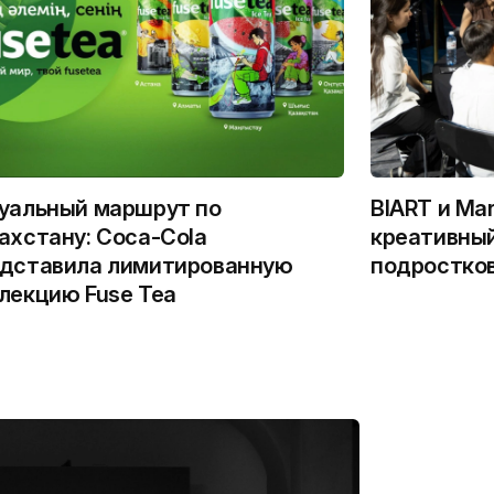
уальный маршрут по
BIART и Ma
ахстану: Coca-Cola
креативный
дставила лимитированную
подростко
лекцию Fuse Tea