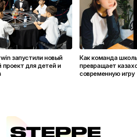
rwin запустили новый
Как команда школ
 проект для детей и
превращает казахс
в
современную игру