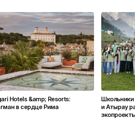
gari Hotels &amp; Resorts:
Школьники 
гман в сердце Рима
и Атырау р
экопроекты