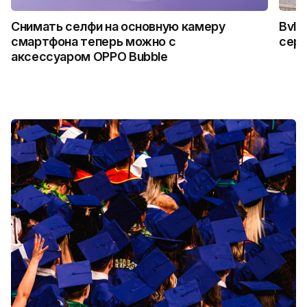
Снимать селфи на основную камеру
Bvlg
смартфона теперь можно с
сер
аксессуаром OPPO Bubble