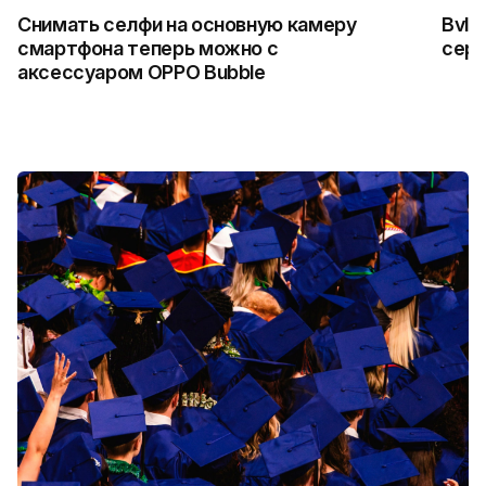
Снимать селфи на основную камеру
Bvlg
смартфона теперь можно с
сер
аксессуаром OPPO Bubble