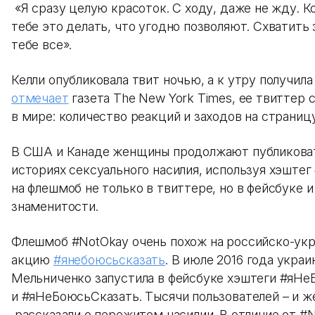
«Я сразу целую красоток. С ходу, даже не жду. К
тебе это делать, что угодно позволяют. Схватить
тебе все».
Келли опубликовала твит ночью, а к утру получила
отмечает
газета The New York Times, ее твиттер 
в мире: количество реакций и заходов на страниц
В США и Канаде женщины продолжают публиковат
историях сексуального насилия, используя хэштег
на флешмоб не только в твиттере, но в фейсбуке 
знаменитости.
Флешмоб #NotOkay очень похож на российско-ук
акцию
#янебоюсьсказать
. В июле 2016 года укра
Мельниченко запустила в фейсбуке хэштеги #яН
и #яНеБоюсьСказать. Тысячи пользователей – и 
рассказали о пережитом насилии. В отличие от #