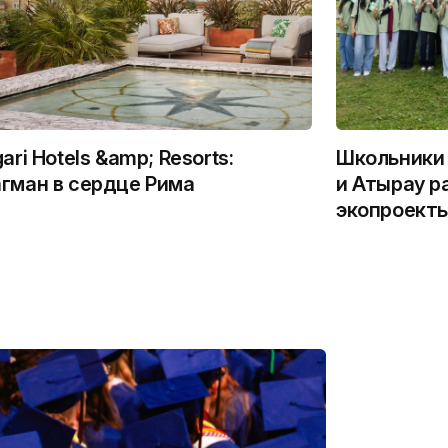
gari Hotels &amp; Resorts:
Школьники 
гман в сердце Рима
и Атырау р
экопроекты