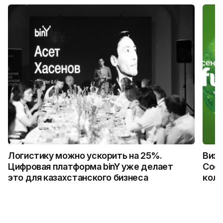
Логистику можно ускорить на 25%.
Визу
Цифровая платформа binY уже делает
Coca
это для казахстанского бизнеса
колл