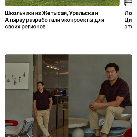
Школьники из Жетысая, Уральска и
Логи
Атырау разработали экопроекты для
Цифр
своих регионов
это 