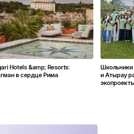
gari Hotels &amp; Resorts:
Школьники 
гман в сердце Рима
и Атырау р
экопроекты