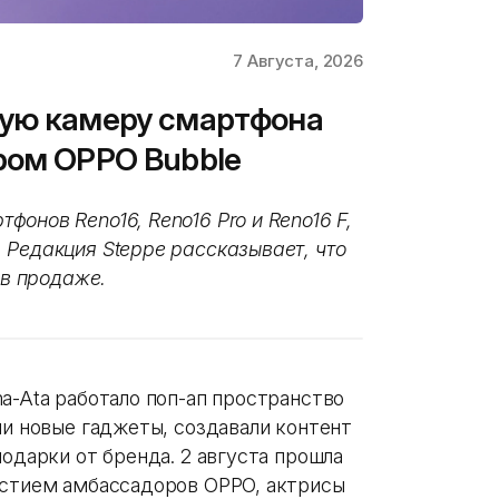
7 Августа, 2026
ную камеру смартфона
ром OPPO Bubble
онов Reno16, Reno16 Pro и Reno16 F,
 Редакция Steppe рассказывает, что
 в продаже.
a-Ata работало поп-ап пространство
ли новые гаджеты, создавали контент
подарки от бренда. 2 августа прошла
астием амбассадоров OPPO, актрисы