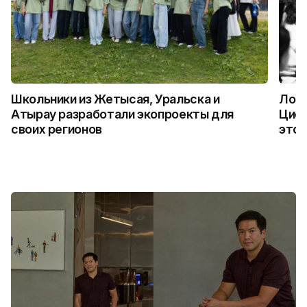
Школьники из Жетысая, Уральска и
Логи
Атырау разработали экопроекты для
Цифр
своих регионов
это 