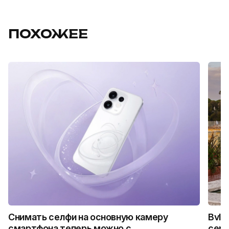
ПОХОЖЕЕ
Снимать селфи на основную камеру
Bvlg
смартфона теперь можно с
сер