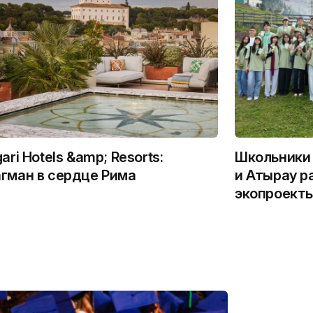
gari Hotels &amp; Resorts:
Школьники 
гман в сердце Рима
и Атырау р
экопроекты