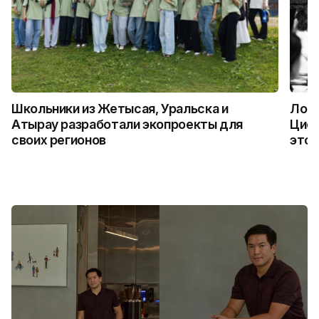
Школьники из Жетысая, Уральска и
Логи
Атырау разработали экопроекты для
Цифр
своих регионов
это 