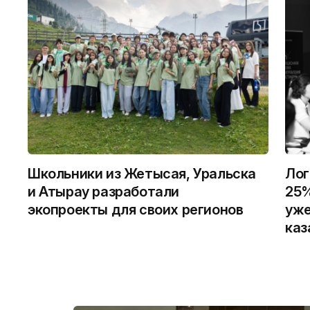
Школьники из Жетысая, Уральска
Лог
и Атырау разработали
25%
экопроекты для своих регионов
уже
каз