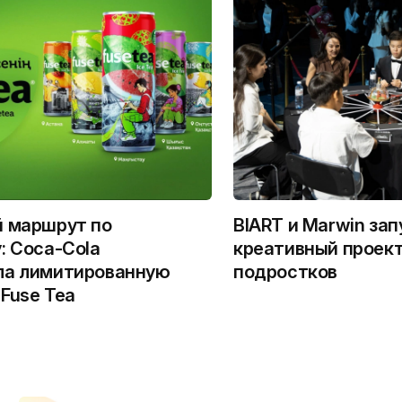
й маршрут по
BIART и Marwin за
: Coca-Cola
креативный проект
ла лимитированную
подростков
Fuse Tea