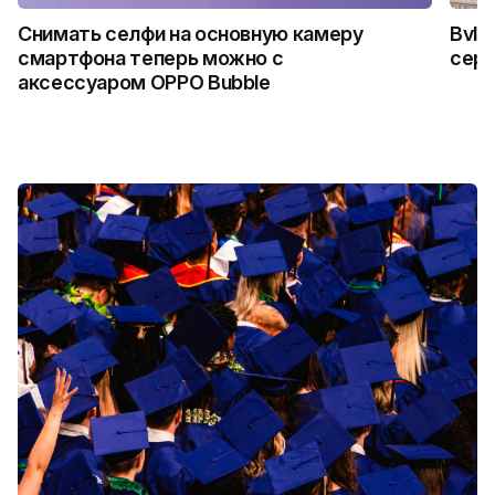
Снимать селфи на основную камеру
Bvlg
смартфона теперь можно с
сер
аксессуаром OPPO Bubble