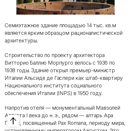
Семиэтажное здание площадью 14 тыс. кв.м
является ярким образцом рационалистической
архитектуры.
Строительство по проекту архитектора
Витторио Баллио Морпурго велось с 1936 по
1938 годы. Здание открыл премьер-министр
Италии Альсиде де Гаспери как штаб-квартиру
Национального института социального
обеспечения Италии (INPS) в 1950 году.
Напротив отеля — монументальный Мавзолей
Августа I века до н. э., рядом — алтарь Ара
Пачис, посвященный Pax Romana, периоду мира,
установленному императором Августом. Это