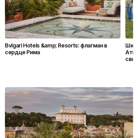
Bvlgari Hotels &amp; Resorts: флагман в
Школ
сердце Рима
Атыр
свои