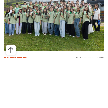
6 Августа, 2026
РАЗВИТИЕ
Школьники из Жетысая, Уральска и
Атырау разработали экопроекты для
своих регионов
31 июля в Narxoz University прошел финал Youth
Eco Camp TURAQTY JOL 7.0, национального
экологического конкурса для школьников и