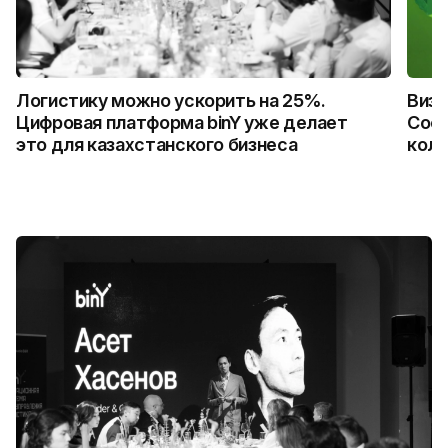
Логистику можно ускорить на 25%.
Визу
Цифровая платформа binY уже делает
Coca
это для казахстанского бизнеса
колл