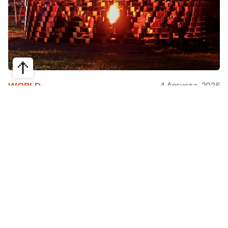
4 Августа, 2026
WORLD
Как современная юрта стала частью
крупнейшего арт-парка Европы
Может ли традиционная юрта стать
современной, не потеряв своей сути? Именно с
этого вопроса началась работа над проектом
Corten Yurt — Anti Yurt архитектурного бюро
Cogarts. Павильон представили на
международном фестивале современной
архитектуры и искусства «Архстояние», а после