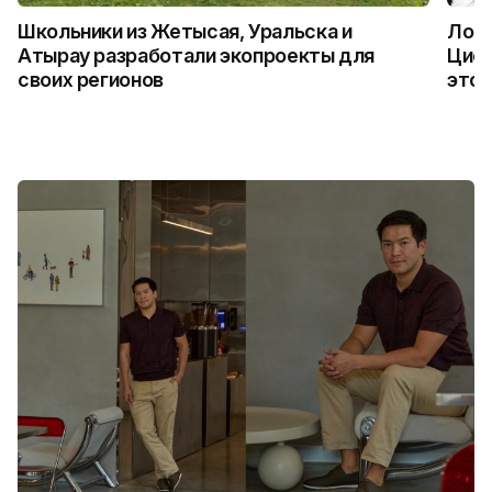
Школьники из Жетысая, Уральска и
Логи
Атырау разработали экопроекты для
Цифр
своих регионов
это 