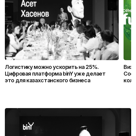
Логистику можно ускорить на 25%.
Визу
Цифровая платформа binY уже делает
Coca
это для казахстанского бизнеса
колл