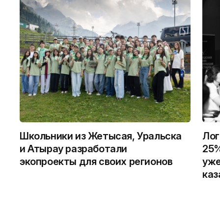
Школьники из Жетысая, Уральска
Лог
и Атырау разработали
25%
экопроекты для своих регионов
уже
каз