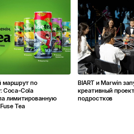
й маршрут по
BIART и Marwin за
: Coca-Cola
креативный проект
ла лимитированную
подростков
Fuse Tea