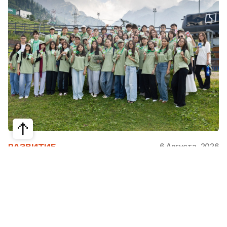
6 Августа, 2026
РАЗВИТИЕ
Школьники из Жетысая, Уральска и
Атырау разработали экопроекты для
своих регионов
31 июля в Narxoz University прошел финал Youth