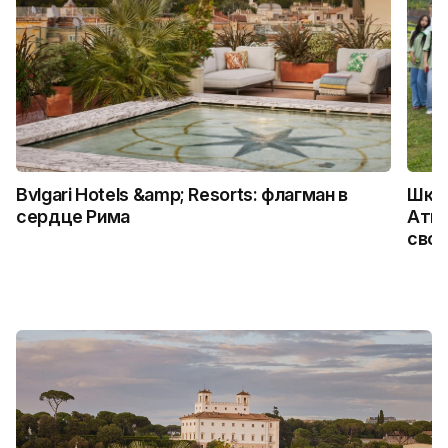
Bvlgari Hotels &amp; Resorts: флагман в
Школ
сердце Рима
Атыр
свои