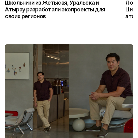
Школьники из Жетысая, Уральска и
Логи
Атырау разработали экопроекты для
Цифр
своих регионов
это 