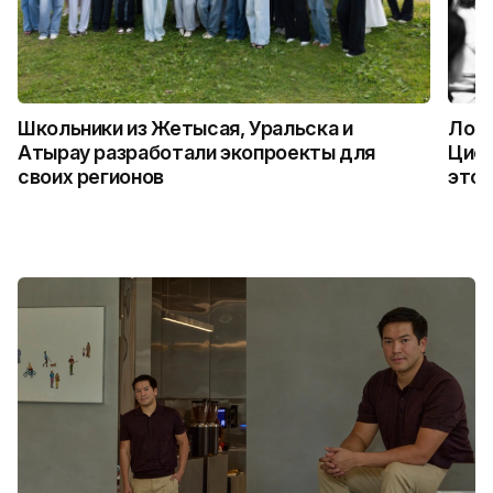
Школьники из Жетысая, Уральска и
Логи
Атырау разработали экопроекты для
Цифр
своих регионов
это 