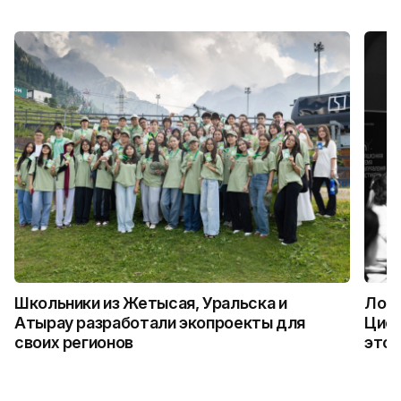
Школьники из Жетысая, Уральска и
Логи
Атырау разработали экопроекты для
Цифр
своих регионов
это 