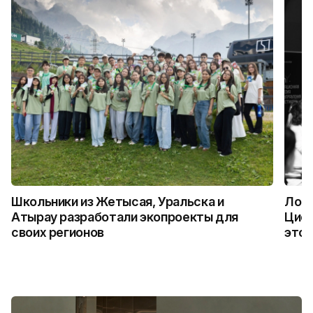
Школьники из Жетысая, Уральска и
Логи
Атырау разработали экопроекты для
Цифр
своих регионов
это 