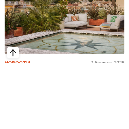
7 Августа, 2026
НОВОСТИ
Bvlgari Hotels & Resorts: флагман в
сердце Рима
Открывшийся в 2023 году Hotel Bvlgari Roma
стал девятой жемчужиной коллекции Bvlgari
Hotels & Resorts, включая отели в Милане,
Лондоне, на Бали, в Пекине, Дубае, Шанхае,
Париже, Токио. Скоро, с 2026 по 2030 гг.,