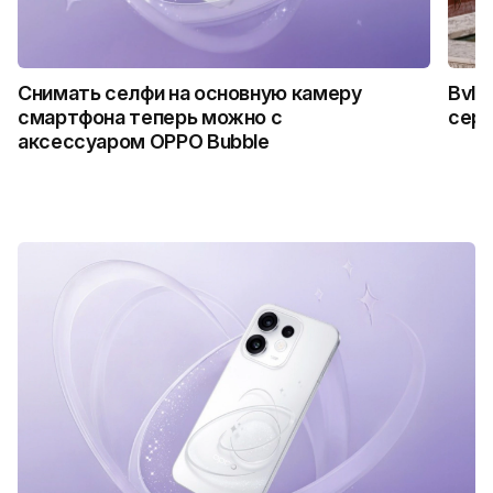
Снимать селфи на основную камеру
Bvlg
смартфона теперь можно с
сер
аксессуаром OPPO Bubble