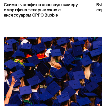
Снимать селфи на основную камеру
Bvlg
смартфона теперь можно с
сер
аксессуаром OPPO Bubble