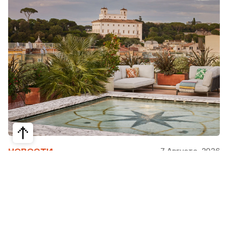
7 Августа, 2026
НОВОСТИ
Bvlgari Hotels & Resorts: флагман в
сердце Рима
Открывшийся в 2023 году Hotel Bvlgari Roma
стал девятой жемчужиной коллекции Bvlgari