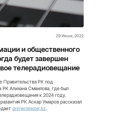
29 Июня, 2022
ации и общественного
огда будет завершен
овое телерадиовещание
ие Правительства РК под
РК Алихана Смаилова, где был
елерадиовещания к 2024 году.
развития РК Аскар Умаров рассказал
едает
primeminister.kz
.