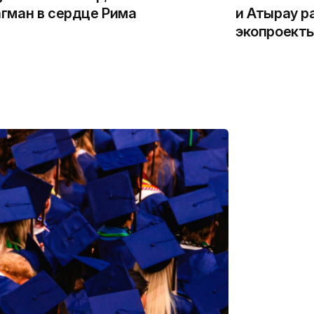
гман в сердце Рима
и Атырау р
экопроекты