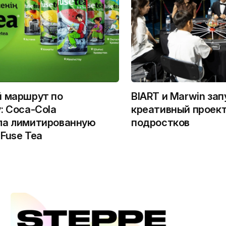
й маршрут по
BIART и Marwin за
: Coca-Cola
креативный проект
ла лимитированную
подростков
Fuse Tea