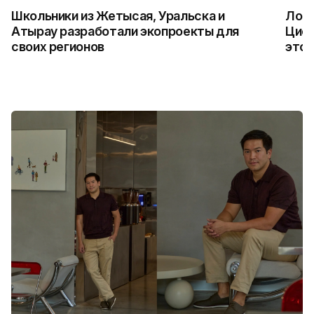
Школьники из Жетысая, Уральска и
Логи
Атырау разработали экопроекты для
Цифр
своих регионов
это 