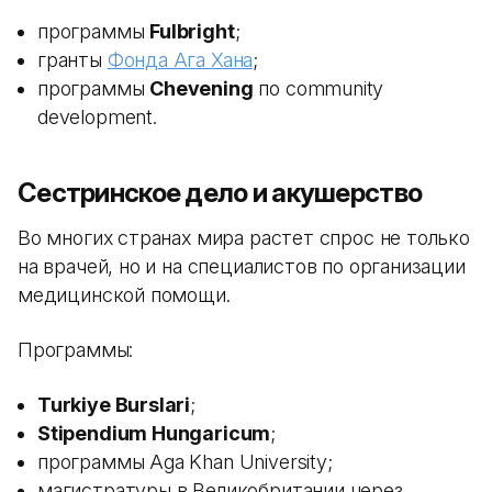
программы
Fulbright
;
гранты
Фонда Ага Хана
;
программы
Chevening
по community
development.
Сестринское дело и акушерство
Во многих странах мира растет спрос не только
на врачей, но и на специалистов по организации
медицинской помощи.
Программы:
Turkiye Burslari
;
Stipendium Hungaricum
;
программы Aga Khan University;
магистратуры в Великобритании через