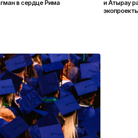
гман в сердце Рима
и Атырау р
экопроекты