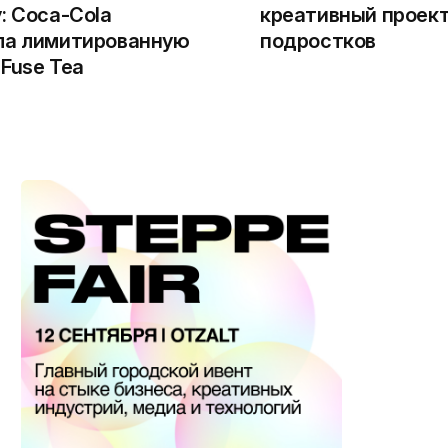
: Coca-Cola
креативный проект
ла лимитированную
подростков
Fuse Tea