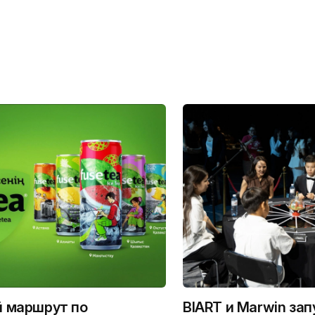
й маршрут по
BIART и Marwin за