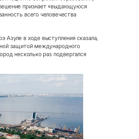
 решение признает «выдающуюся
занность всего человечества
э Азуле в ходе выступления сказала,
енной защитой международного
город несколько раз подвергался