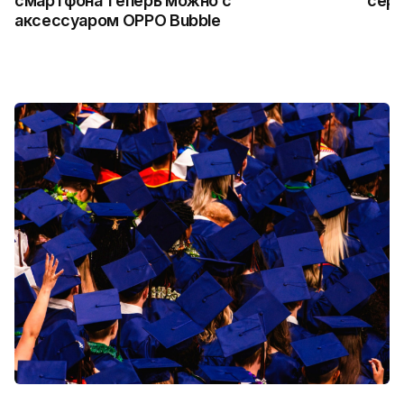
смартфона теперь можно с
сер
аксессуаром OPPO Bubble