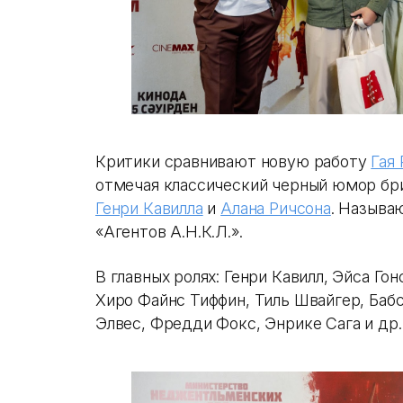
Критики сравнивают новую работу
Гая
отмечая классический черный юмор бри
Генри Кавилла
и
Алана Ричсона
. Называ
«Агентов А.Н.К.Л.».
В главных ролях: Генри Кавилл, Эйса Го
Хиро Файнс Тиффин, Тиль Швайгер, Бабс
Элвес, Фредди Фокс, Энрике Сага и др