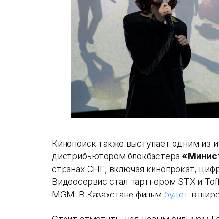
Кинопоиск также выступает одним из и
дистрибьютором блокбастера
«Минис
странах СНГ, включая кинопрокат, цифр
Видеосервис стал партнером STX и Toff
MGM. В Казахстане фильм
будет
в широ
Стоит отметить, над новым фильмом Г