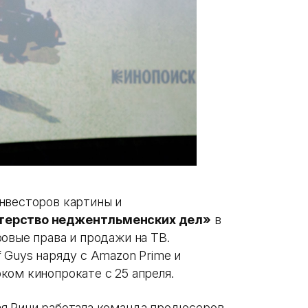
нвесторов картины и
терство неджентльменских дел»
в
овые права и продажи на ТВ.
 Guys наряду с Amazon Prime и
ком кинопрокате с 25 апреля.
ая Ричи работала команда продюсеров