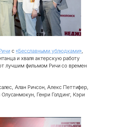
 Ричи
с
«Бесславными ублюдками»
,
танца и хваля актерскую работу
ют лучшим фильмом Ричи со времен
нсалес, Алан Ричсон, Алекс Петтифер,
 Олусанмокун, Генри Голдинг, Кэри
.