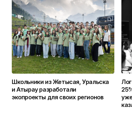
Школьники из Жетысая, Уральска
Лог
и Атырау разработали
25%
экопроекты для своих регионов
уже
каз