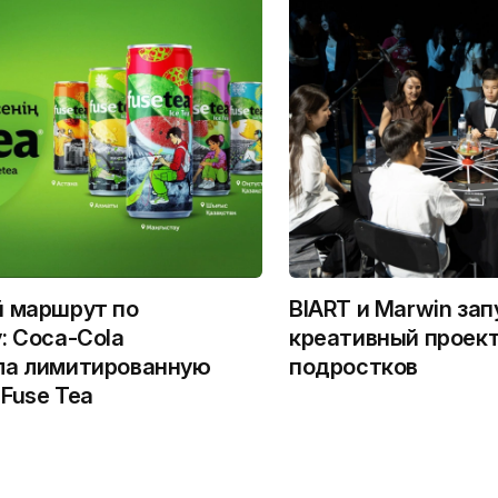
й маршрут по
BIART и Marwin за
: Coca-Cola
креативный проект
ла лимитированную
подростков
Fuse Tea