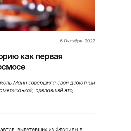
6 Октября, 2022
орию как первая
осмосе
Николь Манн совершила свой дебютный
 американкой, сделавшей это,
навтов, вылетевших из Флориды в