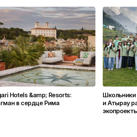
gari Hotels &amp; Resorts:
Школьники 
гман в сердце Рима
и Атырау р
экопроекты