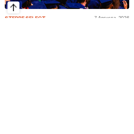
7 Августа, 2026
STEPPE SELECT
На какие специальности проще
получить грант за рубежом:
стипендии, программы и ВУЗы
Большинство студентов считают, что проще
всего получить грант за рубежом на бизнес,
менеджмент или финансы. Но именно там
самая высокая конкуренция: на популярные
программы подаются тысячи абитуриентов.
При этом многие международные стипендии
поддерживают другие направления —
здравоохранение, экологию, образование,
сельское хозяйство и государственное