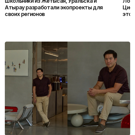
Школьники из Жетысая, Уральска и
Логи
Атырау разработали экопроекты для
Цифр
своих регионов
это 