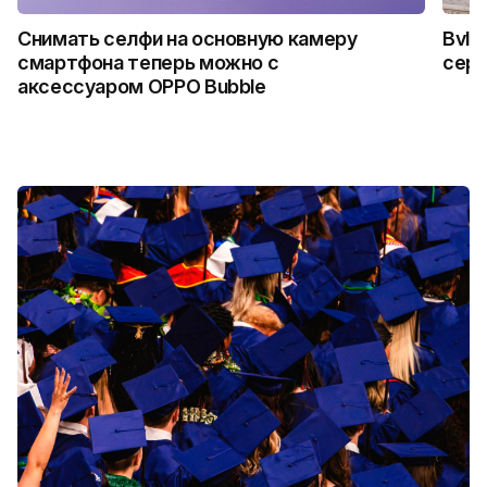
Снимать селфи на основную камеру
Bvlg
смартфона теперь можно с
сер
аксессуаром OPPO Bubble