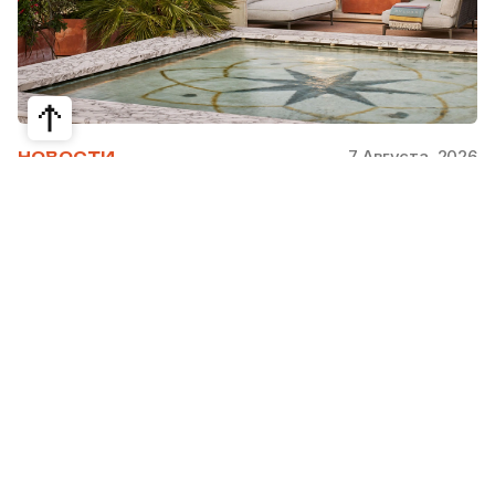
7 Августа, 2026
НОВОСТИ
Bvlgari Hotels & Resorts: флагман в
сердце Рима
Открывшийся в 2023 году Hotel Bvlgari Roma
стал девятой жемчужиной коллекции Bvlgari
Hotels & Resorts, включая отели в Милане,
Лондоне, на Бали, в Пекине, Дубае, Шанхае,
Париже, Токио. Скоро, с 2026 по 2030 гг.,
ожидаются также открытия в Майами, Бодруме,
на Мальдивах, в Кейв-Кей и Абу Даби.