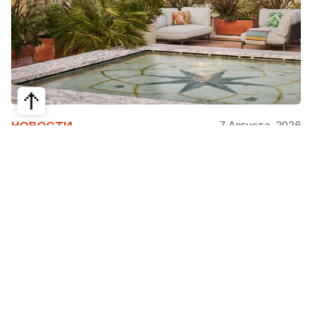
7 Августа, 2026
НОВОСТИ
Bvlgari Hotels & Resorts: флагман в
сердце Рима
Открывшийся в 2023 году Hotel Bvlgari Roma
стал девятой жемчужиной коллекции Bvlgari
Hotels & Resorts, включая отели в Милане,
Лондоне, на Бали, в Пекине, Дубае, Шанхае,
Париже, Токио. Скоро, с 2026 по 2030 гг.,
ожидаются также открытия в Майами, Бодруме,