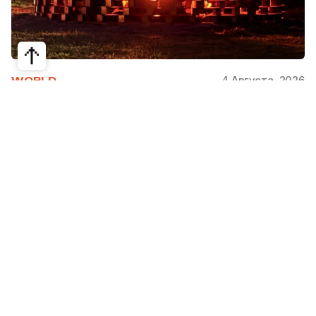
4 Августа, 2026
WORLD
Как современная юрта стала частью
крупнейшего арт-парка Европы
Может ли традиционная юрта стать
современной, не потеряв своей сути? Именно с
этого вопроса началась работа над проектом
Corten Yurt — Anti Yurt архитектурного бюро
Cogarts. Павильон представили на
международном фестивале современной
архитектуры и искусства «Архстояние», а после
его завершения он вошел в постоянную
коллекцию арт-парка «Никола-Ленивец».