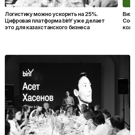
Логистику можно ускорить на 25%.
Визу
Цифровая платформа binY уже делает
Coca
это для казахстанского бизнеса
колл