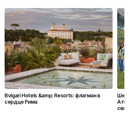
Bvlgari Hotels &amp; Resorts: флагман в
Школ
сердце Рима
Атыр
свои