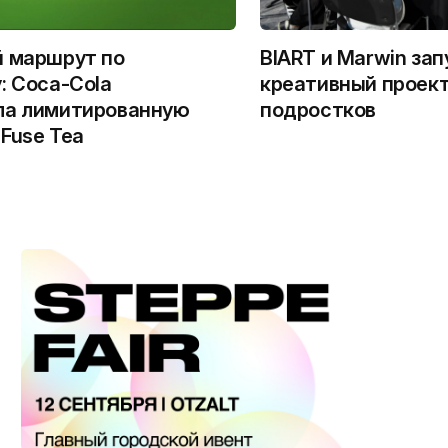
й маршрут по
BIART и Marwin за
: Coca-Cola
креативный проект
ла лимитированную
подростков
Fuse Tea