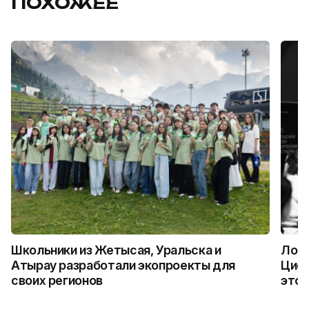
ПОХОЖЕЕ
Школьники из Жетысая, Уральска и
Логи
Атырау разработали экопроекты для
Цифр
своих регионов
это 